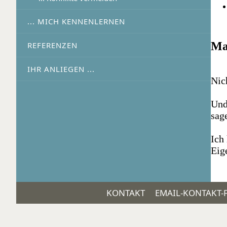
... MICH KENNENLERNEN
Ma
REFERENZEN
IHR ANLIEGEN ...
Nich
Und
sag
Ich
Eig
KONTAKT
EMAIL-KONTAKT