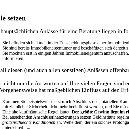
le setzen
 hauptsächlichen Anlässe für eine Beratung liegen in f
Sie befinden sich aktuell in der Entscheidungsphase einer Immobilieni
Sie sind bereits Immobilieneigentümer und beschäftigen sich derzeit 
Sie möchten erst in einigen Jahren Immobilieneigentum anzuschaffen,
informieren.
 all diesen (und auch allen sonstigen) Anlässen offenbar
r nicht nur die Antworten auf Ihre vielen Fragen sind e
 Vorgehensweise hat maßgeblichen Einfluss auf den Erf
Kommen Sie beispielsweise erst
nach
Abschluss des notariellen Kaufv
mit ziemlicher Sicherheit nicht mehr beeinflusst werden, und Sie mü
Eine alte kaufmännische Regel lautet:
Der größte Gewinn liegt im ri
Bei anstehenden Anschlussfinanzierungen setzen Geldinstitute regelm
grottenschlechte Konditionen
an. Wehe dem, der ein solches Prolongat
unterschreibt ...