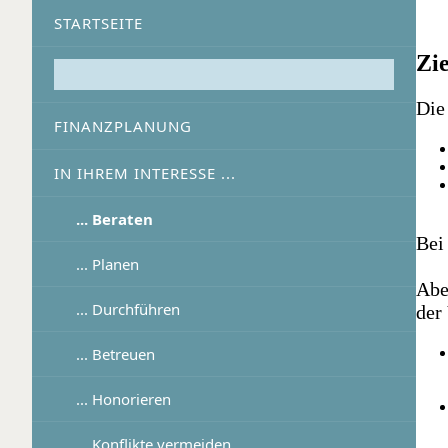
STARTSEITE
Zie
Die
FINANZPLANUNG
IN IHREM INTERESSE ...
... Beraten
Bei
... Planen
Abe
... Durchführen
der
... Betreuen
... Honorieren
... Konflikte vermeiden