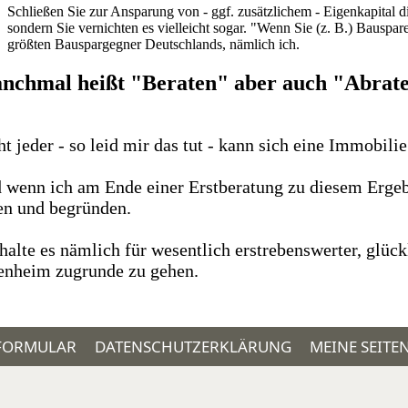
Schließen Sie zur Ansparung von - ggf. zusätzlichem - Eigenkapital di
sondern Sie vernichten es vielleicht sogar. "Wenn Sie (z. B.) Bauspa
größten Bauspargegner Deutschlands, nämlich ich.
nchmal heißt "Beraten" aber auch "Abrate
t jeder - so leid mir das tut - kann sich eine Immobilie
 wenn ich am Ende einer Erstberatung zu diesem Ergebn
en und begründen.
 halte es nämlich für wesentlich erstrebenswerter, glüc
enheim zugrunde zu gehen.
-FORMULAR
DATENSCHUTZERKLÄRUNG
MEINE SEITE