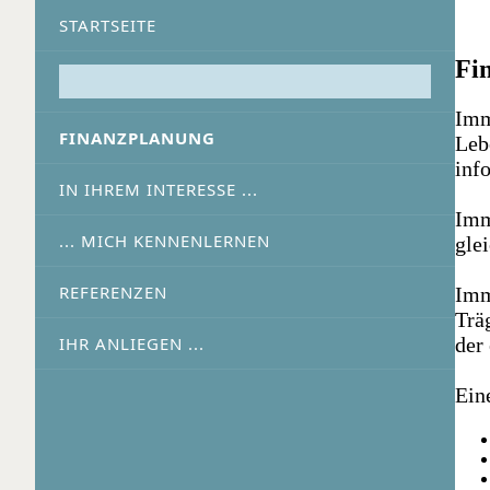
STARTSEITE
Fi
Imm
FINANZPLANUNG
Leb
inf
IN IHREM INTERESSE ...
Imm
... MICH KENNENLERNEN
gle
REFERENZEN
Imm
Trä
der
IHR ANLIEGEN ...
Ein