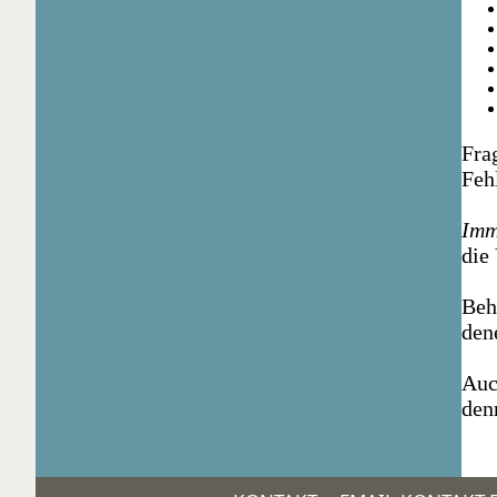
Frag
Feh
Imm
die
Beh
den
Auc
den